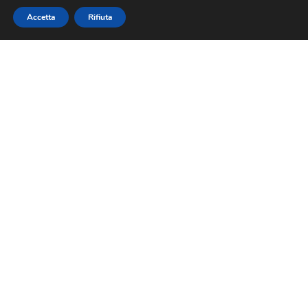
Accetta
Rifiuta
Koalition LEASH PREMIUM
REGULAR
Scopri di più >