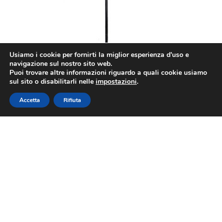
Usiamo i cookie per fornirti la miglior esperienza d'uso e
navigazione sul nostro sito web.
Parla con Jacopo o Marco
Puoi trovare altre informazioni riguardo a quali cookie usiamo
sul sito o disabilitarli nelle
impostazioni
.
Accetta
Rifiuta
CBC 3pcs
Scopri di più >