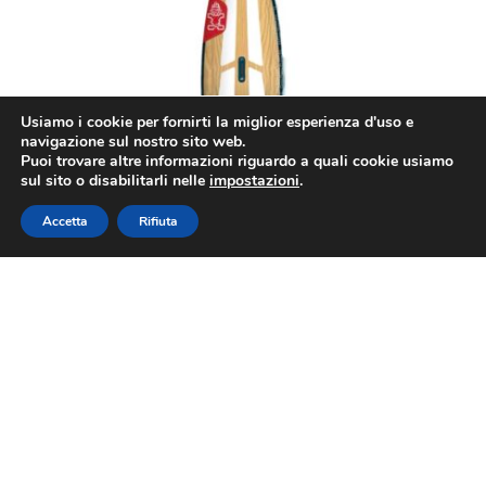
Usiamo i cookie per fornirti la miglior esperienza d'uso e
navigazione sul nostro sito web.
Parla con Jacopo o Marco
Puoi trovare altre informazioni riguardo a quali cookie usiamo
sul sito o disabilitarli nelle
impostazioni
.
Accetta
Rifiuta
Starboard FUTURA
Scopri di più >