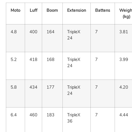
Moto
Luff
Boom
Extension
Battens
Weigh
(kg)
4.8
400
164
TripleX
7
3.81
24
5.2
418
168
TripleX
7
3.99
24
5.8
434
177
TripleX
7
4.20
24
6.4
460
183
TripleX
7
4.44
36