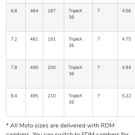
6.8
464
187
TripleX
7
4.56
36
7.2
481
191
TripleX
7
4.75
36
7.8
490
200
TripleX
7
4.94
36
8.4
495
210
TripleX
7
5.22
36
* All Moto sizes are delivered with RDM
cambers. You can switch to SDM cambers for